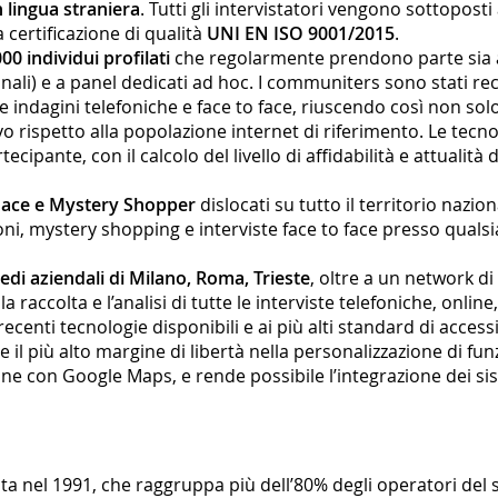
 lingua straniera
. Tutti gli intervistatori vengono sottopos
ertificazione di qualità
UNI EN ISO 9001/2015
.
0 individui profilati
che regolarmente prendono parte sia al
li) e a panel dedicati ad hoc. I communiters sono stati recl
e indagini telefoniche e face to face, riuscendo così non sol
ivo rispetto alla popolazione internet di riferimento. Le tecn
ecipante, con il calcolo del livello di affidabilità e attuali
o Face e Mystery Shopper
dislocati su tutto il territorio nazi
ni, mystery shopping e interviste face to face presso qualsia
edi aziendali di Milano, Roma, Trieste
, oltre a un network di 
a raccolta e l’analisi di tutte le interviste telefoniche, onlin
enti tecnologie disponibili e ai più alti standard di accessibil
 più alto margine di libertà nella personalizzazione di funzi
ione con Google Maps, e rende possibile l’integrazione dei sis
nata nel 1991, che raggruppa più dell’80% degli operatori del 