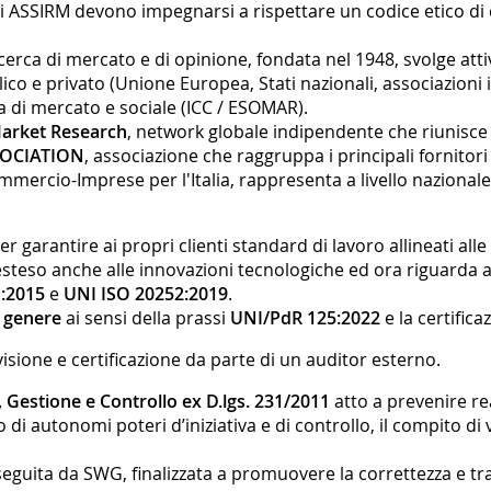
iati ASSIRM devono impegnarsi a rispettare un codice etico d
icerca di mercato e di opinione, fondata nel 1948, svolge at
lico e privato (Unione Europea, Stati nazionali, associazioni
ca di mercato e sociale (ICC / ESOMAR).
arket Research
, network globale indipendente che riunisce i
SOCIATION
, associazione che raggruppa i principali fornitor
mercio-Imprese per l'Italia, rappresenta a livello nazionale
 garantire ai propri clienti standard di lavoro allineati alle 
è esteso anche alle innovazioni tecnologiche ed ora riguarda
:2015
e
UNI ISO 20252:2019
.
i genere
ai sensi della prassi
UNI/PdR 125:2022
e la certifica
isione e certificazione da parte di un auditor esterno.
 Gestione e Controllo ex D.lgs. 231/2011
atto a prevenire rea
 di autonomi poteri d’iniziativa e di controllo, il compito di
rseguita da SWG, finalizzata a promuovere la correttezza e tr