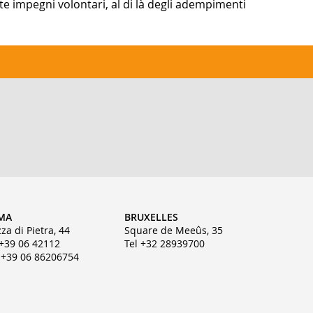
e impegni volontari, al di là degli adempimenti
MA
BRUXELLES
zza di Pietra, 44
Square de Meeûs, 35
 +39 06 42112
Tel +32 28939700
 +39 06 86206754