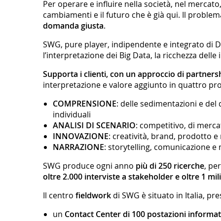
Per operare e influire nella società, nel mercato
cambiamenti e il futuro che è già qui. Il proble
domanda giusta
.
SWG, pure player, indipendente e integrato di Da
l’interpretazione dei Big Data, la ricchezza delle
Supporta i clienti, con un approccio di partners
interpretazione e valore aggiunto in quattro pro
COMPRENSIONE
: delle sedimentazioni e del d
individuali
ANALISI DI SCENARIO
: competitivo, di merca
INNOVAZIONE
: creatività, brand, prodotto 
NARRAZIONE
: storytelling, comunicazione e
SWG produce ogni anno
più di 250 ricerche
, pe
oltre 2.000 interviste a stakeholder e oltre 1 mil
Il centro
fieldwork
di SWG è situato in Italia, pr
un
Contact Center di 100 postazioni informati