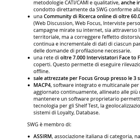
metodologie CATI/CAMI e qualitative,
anche in
condotto direttamente da SWG conforme alla c
una
Community di Ricerca online di oltre 60.00
(Web Discussion, Web Focus, Interviste persona
campagne mirate su internet, sia attraverso l
territoriale, ma a correggere l’effetto distors
continua e incrementale di dati di ciascun part
delle domande di profilazione necessarie.
una rete di
oltre 7.000 Intervistatori Face t
coperti. Questo permette di eseguire rilevazio
offline.
sale attrezzate per Focus Group presso le 3 s
MACP4
, software integrato e multicanale per l
aggiornato continuamente, allineato alle più rec
mantenere un software proprietario permette il
tecnologia per gli Shelf Test, la geolocalizzaz
sistemi di Loyalty, Database.
SWG è membro di:
ASSIRM
, associazione italiana di categoria, 