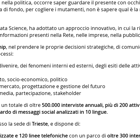
, nella politica, occorre saper guardare il presente con occhi
ma di fondo, per cogliere i mutamenti, non è sapere qual è la
ta Science, ha adottato un approccio innovativo, in cui la r
 informazioni presenti nella Rete, nelle imprese, nella pubblic
hip
, nel prendere le proprie decisioni strategiche, di comunic
cessi:
ivenire, dei fenomeni interni ed esterni, degli esiti delle att
to, socio-economico, politico
e mercato, progettazione e gestione del futuro
 media, partecipazione, stakeholder
r un totale di oltre
500.000 interviste annuali, più di 200 attiv
iardo di messaggi social analizzati in 10 lingue
.
esso la sede di
Trieste
, e dispone di:
zzate e 120 linee telefoniche
con un parco di
oltre 300 inte